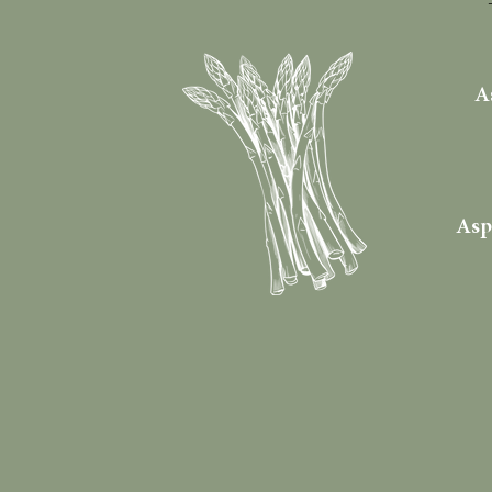
A
Asp