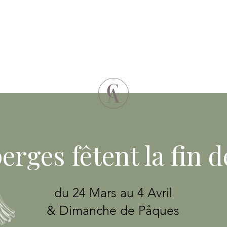
erges fêtent la fin de
du 24 Mars au 4 Avril
& Dimanche de Pâques