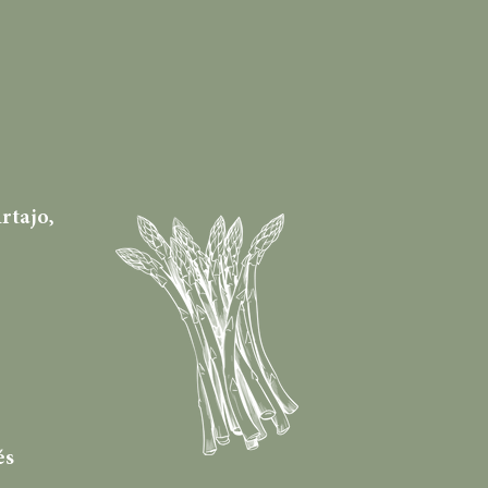
rtajo,
és