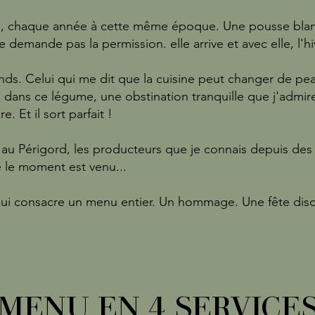
 chaque année à cette même époque. Une pousse blanche
e demande pas la permission. elle arrive et avec elle, l'hi
ends. Celui qui me dit que la cuisine peut changer de pea
 y a dans ce légume, une obstination tranquille que j'admire
e. Et il sort parfait !
'au Périgord, les producteurs que je connais depuis de
e le moment est venu...
e lui consacre un menu entier. Un hommage. Une fête dis
MENU EN 4 SERVICE