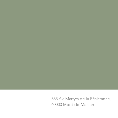
333 Av. Martyrs de la Résistance,
40000 Mont-de-Marsan