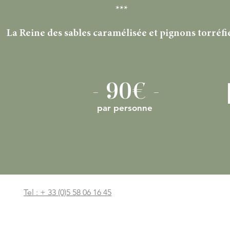
***
La Reine des sables caramélisée et pignons torréfi
- 90€ -
par personne
Tel : + 33 (0)5 58 06 16 45