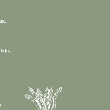
ux,
tajo,
s